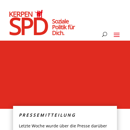
KERPEN
SPD
Soziale
Politik für
Dich.
P R E S S E M I T T E I L U N G
Letzte Woche wurde über die Presse darüber