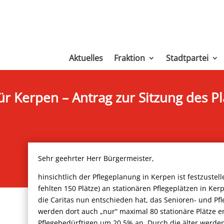
Aktuelles
Fraktion
Stadtpartei
r Kerpen – Antrag zur Sitzung des 
Sehr geehrter Herr Bürgermeister,
hinsichtlich der Pflegeplanung in Kerpen ist festzustel
fehlten 150 Plätze) an stationären Pflegeplätzen in Kerp
die Caritas nun entschieden hat, das Senioren- und Pf
werden dort auch „nur“ maximal 80 stationäre Plätze en
Pflegebedürftigen um 20,5% an. Durch die älter werden