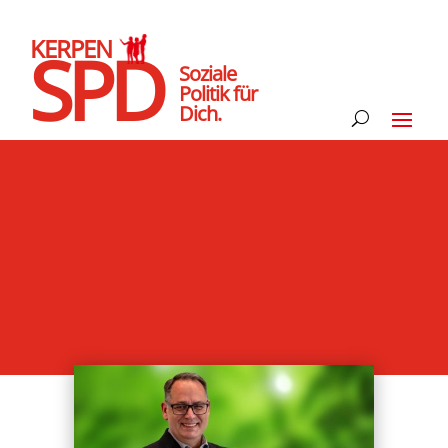
KERPEN
SPD
Soziale
Politik für
Dich.