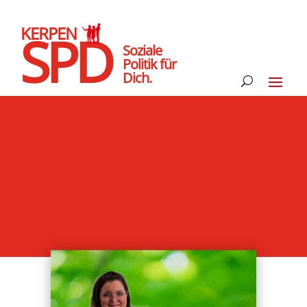
KERPEN
SPD
Soziale
Politik für
Dich.