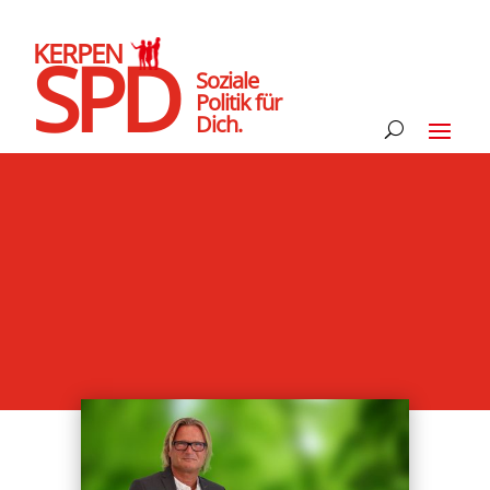
KERPEN
SPD
Soziale
Politik für
Dich.