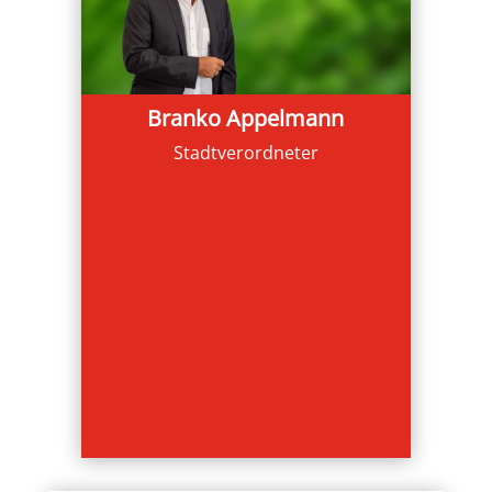
Branko Appelmann
Stadtverordneter