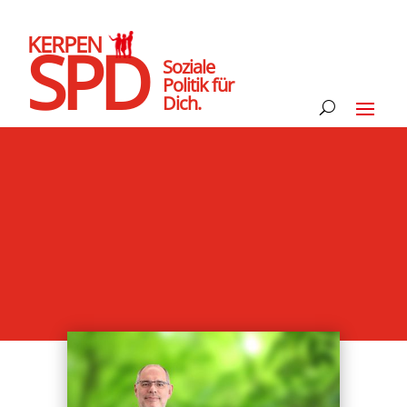
KERPEN
SPD
Soziale
Politik für
Dich.