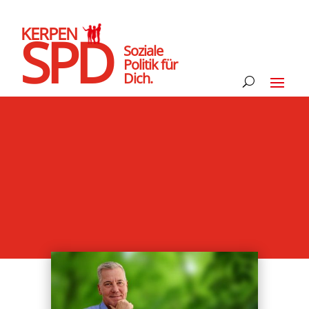
KERPEN
SPD
Soziale
Politik für
Dich.