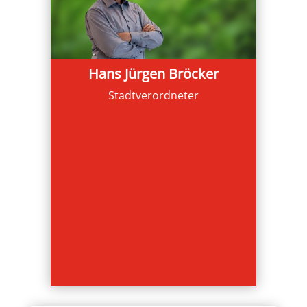
Hans Jürgen Bröcker
Stadtverordneter