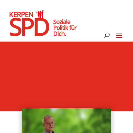
KERPEN
SPD
Soziale
Politik für
Dich.