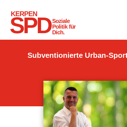
KERPEN
SPD
Soziale
Politik für
Dich.
Subventionierte Urban-Sports