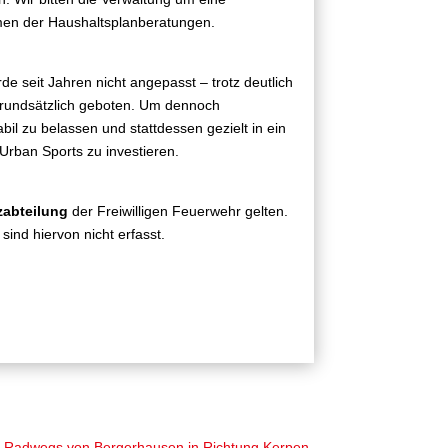
men der Haushaltsplanberatungen.
 seit Jahren nicht angepasst – trotz deutlich
rundsätzlich geboten. Um dennoch
bil zu belassen und stattdessen gezielt in ein
Urban Sports zu investieren.
zabteilung
der Freiwilligen Feuerwehr gelten.
ind hiervon nicht erfasst.
d Radwegs von Bergerhausen in Richtung Kerpen-