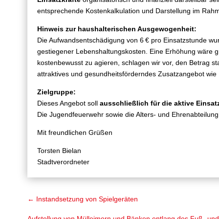
entsprechende Kostenkalkulation und Darstellung im Rah
Hinweis zur haushalterischen Ausgewogenheit:
Die Aufwandsentschädigung von 6 € pro Einsatzstunde wurde
gestiegener Lebenshaltungskosten. Eine Erhöhung wäre g
kostenbewusst zu agieren, schlagen wir vor, den Betrag sta
attraktives und gesundheitsförderndes Zusatzangebot wie 
Zielgruppe:
Dieses Angebot soll
ausschließlich für die aktive Einsat
Die Jugendfeuerwehr sowie die Alters- und Ehrenabteilung s
Mit freundlichen Grüßen
Torsten Bielan
Stadtverordneter
←
Instandsetzung von Spielgeräten
Aufstellung von Mülleimern und Bänken entlang des Fuß- un