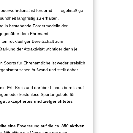
euerwehrdienst ist fordernd – regelmäßige
dheit langfristig zu erhalten.
ng in bestehende Fördermodelle der
g gegenüber dem Ehrenamt.
iten rückläufiger Bereitschaft zum
kung der Attraktivität wichtiger denn je.
 Sports für Ehrenamtliche ist weder preislich
organisatorischen Aufwand und stellt daher
-Erft-Kreis und darüber hinaus bereits auf
ungen oder kostenlose Sportangebote für
ut akzeptiertes und zielgerichtetes
llte eine Erweiterung auf die ca.
350 aktiven
in. Wir bitten die Verwaltung um eine