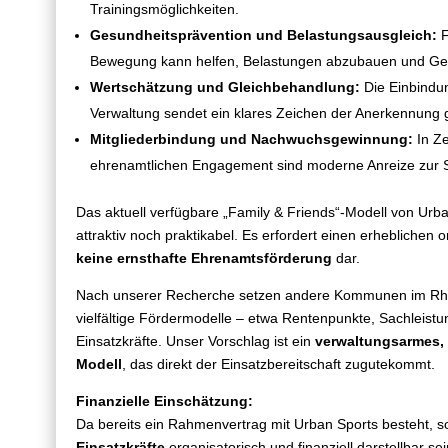
Trainingsmöglichkeiten.
Gesundheitsprävention und Belastungsausgleich:
F
Bewegung kann helfen, Belastungen abzubauen und Gesun
Wertschätzung und Gleichbehandlung:
Die Einbindu
Verwaltung sendet ein klares Zeichen der Anerkennun
Mitgliederbindung und Nachwuchsgewinnung:
In Ze
ehrenamtlichen Engagement sind moderne Anreize zur Stär
Das aktuell verfügbare „Family & Friends“-Modell von Urban
attraktiv noch praktikabel. Es erfordert einen erheblichen 
keine ernsthafte Ehrenamtsförderung
dar.
Nach unserer Recherche setzen andere Kommunen im Rhein
vielfältige Fördermodelle – etwa Rentenpunkte, Sachleist
Einsatzkräfte. Unser Vorschlag ist ein
verwaltungsarmes, g
Modell
, das direkt der Einsatzbereitschaft zugutekommt.
Finanzielle Einschätzung:
Da bereits ein Rahmenvertrag mit Urban Sports besteht, so
Einsatzkräfte
organisatorisch und finanziell darstellbar se