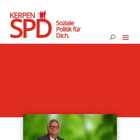
KERPEN
SPD
Soziale
Politik für
Dich.