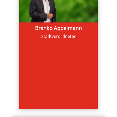
Branko Appelmann
Stadtverordneter