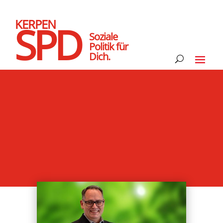
KERPEN
SPD
Soziale
Politik für
Dich.