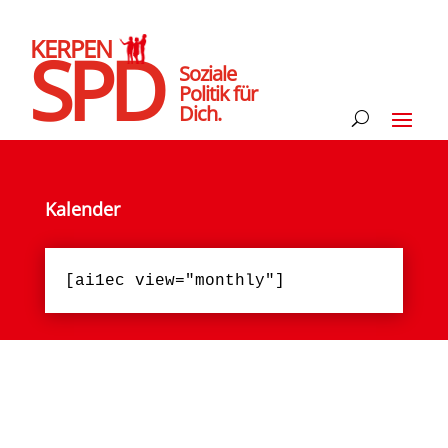
KERPEN
SPD
Soziale
Politik für
Dich.
Kalender
[ai1ec view="monthly"]