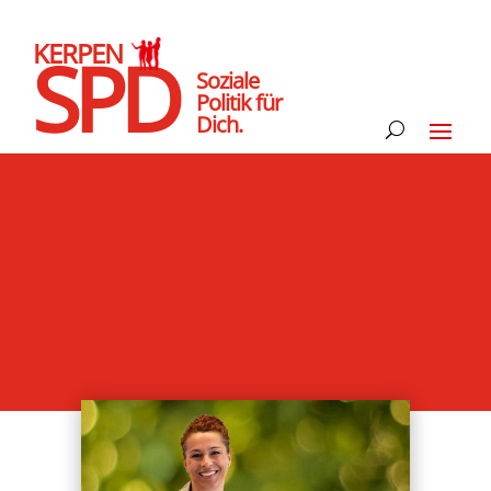
KERPEN
SPD
Soziale
Politik für
Dich.