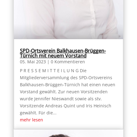
SPD-Ortsverein Balkhausen-Brüggen-
Türnich mit neuem Vorstand
05. Mai 2023
| 0 Kommentieren
P R E S S E M I T T E I L U N G Die
Mitgliederversammlung des SPD-Ortsvereins
Balkhausen-Brüggen-Türnich hat einen neuen
Vorstand gewählt. Zur neuen Vorsitzenden
wurde Jennifer Nieswandt sowie als stv.
Vorsitzende Andreas Quint und Iris Heinisch
gewählt. Für die...
mehr lesen